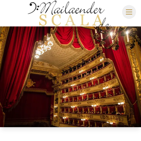
MAILÄNDER SCALA
SPIELPLAN 2026/2027
SITZPLAN
HOTELS
ANREISE