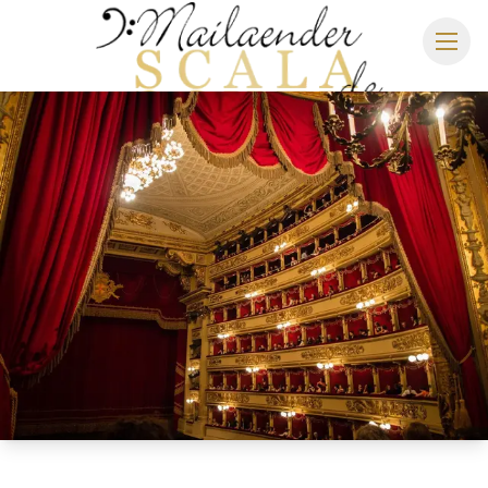
MAILÄNDER SCALA
SPIELPLAN 2026/2027
SITZPLAN
HOTELS
ANREISE