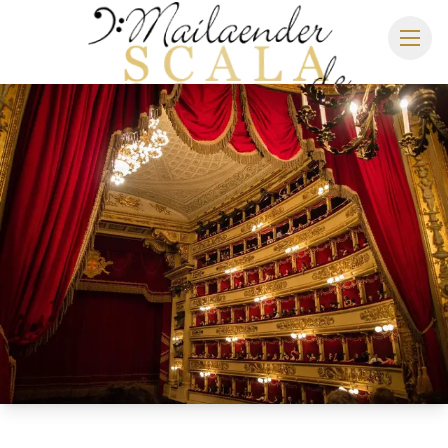
MAILÄNDER SCALA
SPIELPLAN 2026/2027
SITZPLAN
HOTELS
ANREISE