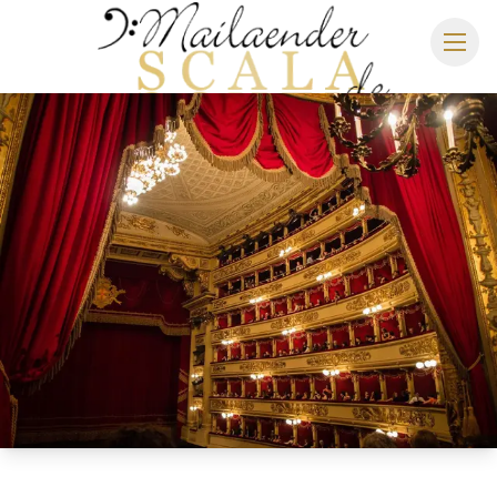
MAILÄNDER SCALA
SPIELPLAN 2026/2027
SITZPLAN
HOTELS
ANREISE