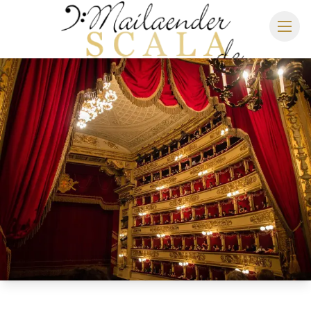
MAILÄNDER SCALA
SPIELPLAN 2026/2027
SITZPLAN
HOTELS
ANREISE