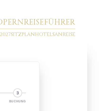
O
PERNREISEFÜHRER
2027
SITZPLAN
HOTELS
ANREISE
3
BUCHUNG