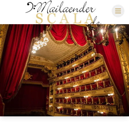
MAILÄNDER SCALA
SPIELPLAN 2026/2027
SITZPLAN
HOTELS
ANREISE