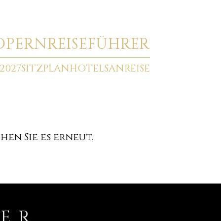
O
PERNREISEFÜHRER
2027
SITZPLAN
HOTELS
ANREISE
en Sie es erneut.
RER